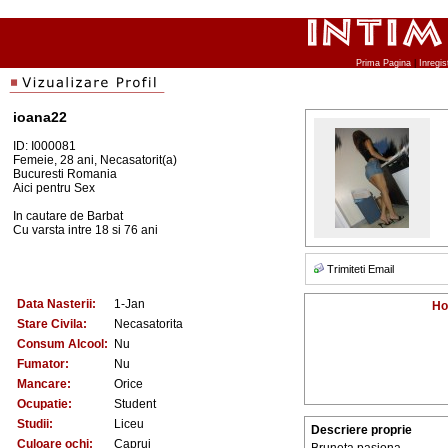
Prima Pagina
|
Inregis
ioana22
ID: I000081
Femeie, 28 ani, Necasatorit(a)
Bucuresti Romania
Aici pentru Sex
In cautare de Barbat
Cu varsta intre 18 si 76 ani
Trimiteti Email
Data Nasterii:
1-Jan
Ho
Stare Civila:
Necasatorita
Consum Alcool:
Nu
Fumator:
Nu
Mancare:
Orice
Ocupatie:
Student
Studii:
Liceu
Descriere proprie
Culoare ochi:
Caprui