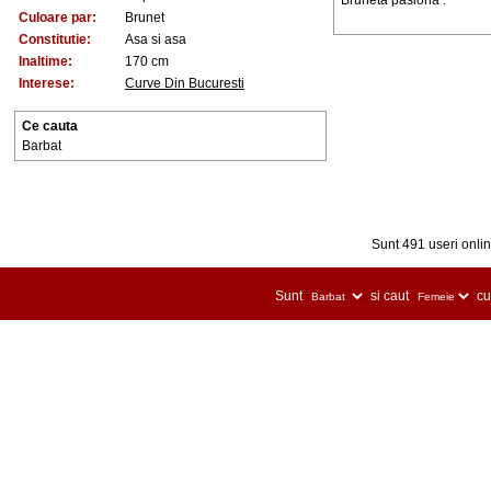
Bruneta pasiona .
Culoare par:
Brunet
Constitutie:
Asa si asa
Inaltime:
170 cm
Interese:
Curve Din Bucuresti
Ce cauta
Barbat
Sunt 491 useri online
Sunt
si caut
cu 