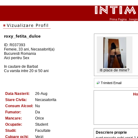
Prima Pagina
|
Inregis
roxy_fetita_dulce
ID: R037393
Femeie, 33 ani, Necasatorit(a)
Bucuresti Romania
Aici pentru Sex
In cautare de Barbat
iti place de mine?
Cu varsta intre 20 si 50 ani
Trimiteti Email
Data Nasterii:
26-Aug
Ho
Stare Civila:
Necasatorita
Consum Alcool:
Nu
Fumator:
Da
Mancare:
Orice
Ocupatie:
Student
Studii:
Facultate
Descriere proprie
Culoare ochi:
Verzi