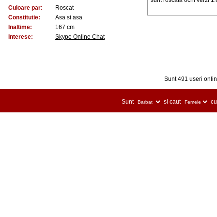
sunt roscata ochi verzi 1.6
Culoare par:
Roscat
Constitutie:
Asa si asa
Inaltime:
167 cm
Interese:
Skype Online Chat
Sunt 491 useri online
Sunt
si caut
cu 