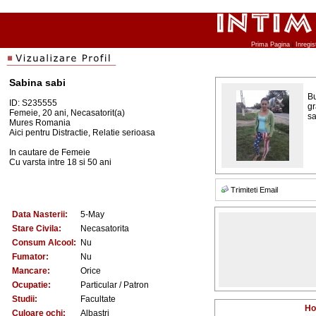
Prima Pagina
|
Inregis
Sabina sabi
Bu
ID: S235555
gr
Femeie, 20 ani, Necasatorit(a)
sa
Mures Romania
Aici pentru Distractie, Relatie serioasa
In cautare de Femeie
Cu varsta intre 18 si 50 ani
Trimiteti Email
Data Nasterii:
5-May
Stare Civila:
Necasatorita
Consum Alcool:
Nu
Fumator:
Nu
Mancare:
Orice
Ocupatie:
Particular / Patron
Studii:
Facultate
Ho
Culoare ochi:
Albastri