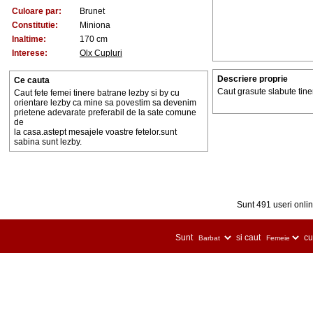
Culoare par:
Brunet
Constitutie:
Miniona
Inaltime:
170 cm
Interese:
Olx Cupluri
Descriere proprie
Ce cauta
Caut grasute slabute tiner
Caut fete femei tinere batrane lezby si by cu
orientare lezby ca mine sa povestim sa devenim
prietene adevarate preferabil de la sate comune
de
la casa.astept mesajele voastre fetelor.sunt
sabina sunt lezby.
Sunt 491 useri online
Sunt
si caut
cu 